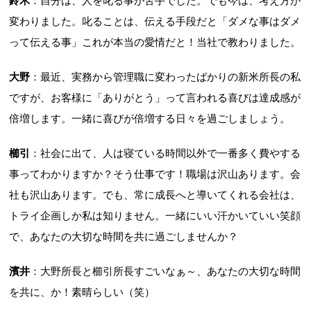
鈴木
：自分は、人を叱る事が苦手でした。でも今は、考え方が
変わりました。叱ることは、伝える手段だと「ダメな事はダメ
って伝える事」これが本当の愛情だと！当社で教わりました。
大野
：最近、実務から管理職に変わったばかりの新米所長の私
ですが、お客様に「ありがとう」って言われる喜びは達成感が
倍増します。一緒に喜びが倍増する日々を過ごしましょう。
櫛引
：社会に出て、人は寝ている時間以外で一番多く費やする
事ってわかりますか？そう仕事です！職場は沢山あります。会
社も沢山あります。でも、常に成長へと導いてくれる会社は、
トライ企画しか私は知りません。一緒にいい汗かいていい笑顔
で、あなたの大切な時間を共に過ごしませんか？
濱井
：大野所長と櫛引所長すごいなぁ～、あなたの大切な時間
を共に、か！素晴らしい（笑）