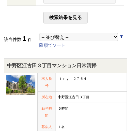
▼
1
該当件数
降順でソート
中野区江古田３丁目マンション日常清掃
求人番
ｔｒｙ－２７６４
号
所在地
中野区江古田３丁目
勤務時
５時間
間
募集人
１名